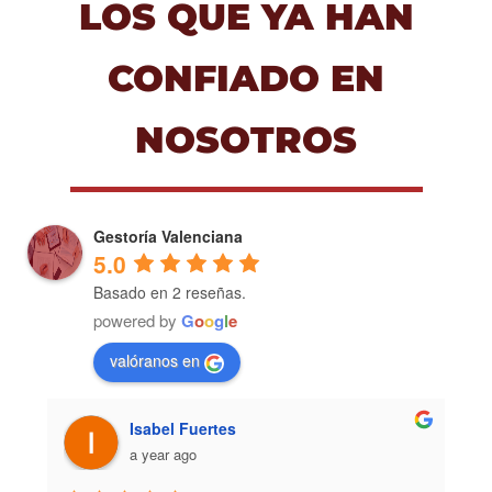
LOS QUE YA HAN
CONFIADO EN
NOSOTROS
Gestoría Valenciana
5.0
Basado en 2 reseñas.
powered by
G
o
o
g
l
e
valóranos en
David Huerta
5 years ago